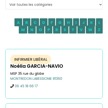
A
B
C
D
F
G
H
I
J
K
L
M
N
O
P
R
S
T
V
W
Z
INFIRMIER LIBÉRAL
Noélia
GARCIA-NAVIO
MSP 35 rue du globe
MONTREDON LABESSIONIE
81360
06 45 18 66 17