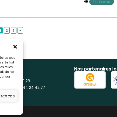
Site Internet
1
2
3
»
telles que
. Le fait
s telles
Nos partenaires l
ait de ne
0 Réalmont
tif sur
 : 07 86 44 90 28
mission : 06 44 24 42 77
férences