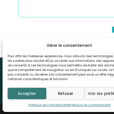
Gérer le consentement
Pour offrir les meilleures expériences, nous utilisons des technologies 
les cookies pour stocker et/ou accéder aux informations des appareils
de consentir à ces technologies nous permettra de traiter des donnée
CPTS CENTRE TARN
que le comportement de navigation ou les ID uniques sur ce site. Le f
13 avenue Jules Pélissier 8112
pas consentir ou de retirer son consentement peut avoir un effet néga
Pauline WIART | Coordinatrice
certaines caractéristiques et fonctions.
Hélène PALACIO | Chargée de 
Accepter
Refuser
Voir les pré
Politique de confidentialité
Politique de confidentialité
© CPTS Centre Tarn 2026 - Réalisation :
Sitcom SOFTWARE