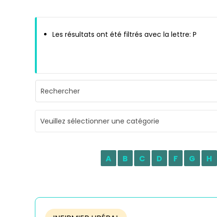
Les résultats ont été filtrés avec la lettre: P
Veuillez sélectionner une catégorie
A
B
C
D
F
G
H