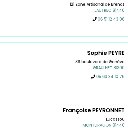
121 Zone Artisanal de Brenas
LAUTREC
81440
06 51 12 43 06
Sophie
PEYRE
39 boulevard de Genève
GRAULHET
81300
05 63 34 10 76
Françoise
PEYRONNET
Lucassou
MONTDRAGON
81440