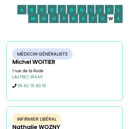
A
B
C
D
F
G
H
I
J
K
L
M
N
O
P
R
S
T
V
W
Z
MÉDECIN GÉNÉRALISTE
Michel
WOITIER
1 rue de la Rode
LAUTREC
81440
05 63 75 90 19
INFIRMIER LIBÉRAL
Nathalie
WOZNY