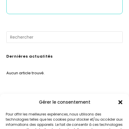
Dernières actualités
Aucun article trouvé.
Gérer le consentement
CPTS CENTRE TARN
Nos partenaires
Pour offrir les meilleures expériences, nous utilisons des
locaux
13 avenue Jules
technologies telles que les cookies pour stocker et/ou accéder aux
Pélissier 81120
informations des appareils. Le fait de consentir à ces technologies