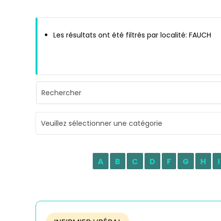
Les résultats ont été filtrés par localité: FAUCH
Veuillez sélectionner une catégorie
A
B
C
D
F
G
H
I