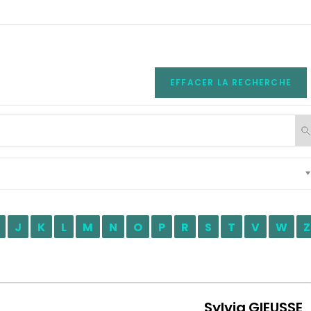
EFFACER LA RECHERCHE
J
K
L
M
N
O
P
R
S
T
V
W
Z
Sylvia
GIEUSSE